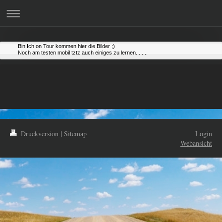
Bin Ich on Tour kommen hier die Bilder ;)
Noch am testen mobil tztz auch einiges zu lernen........
Druckversion
|
Sitemap
Login
Webansicht